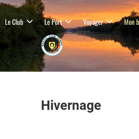
Le Club
Le Port
Voyager
Mon b
Hivernage