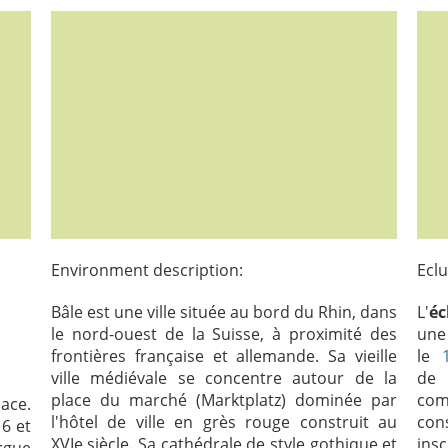
Environment description:
Eclu
Bâle est une ville située au bord du Rhin, dans
L'
é
le nord-ouest de la Suisse, à proximité des
u
frontières française et allemande. Sa vieille
le
ville médiévale se concentre autour de la
de
place du marché (Marktplatz) dominée par
com
ace.
l'hôtel de ville en grès rouge construit au
con
6 et
XVIe siècle. Sa cathédrale de style gothique et
ins
rgue