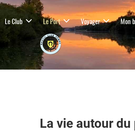
Le Club
Le Port
Voyager
Mon b
La vie autour du 