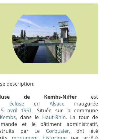
se description:
cluse de Kembs-Niffer
est
ne
écluse
en
Alsace
inaugurée
15
avril
1961
. Située sur la commune
Kembs
, dans le
Haut-Rhin
. La tour de
mande et le bâtiment administratif,
struits par
Le Corbusier
, ont été
crits
monument historique
par arrêté