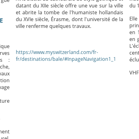
datant du XIIe siècle offre une vue sur la ville
du
et abrite la tombe de l'humaniste hollandais
Ell
du XVIe siècle, Érasme, dont l'université de la
E
prin
ville renferme quelques travaux.
en 
en 
L'é
ique
https://www.myswitzerland.com/fr-
cen
rves
fr/destinations/bale/#InpageNavigation1_1
éclu
ls :
che,
VHF
vaux
ion
vage
ture
ment
rel,