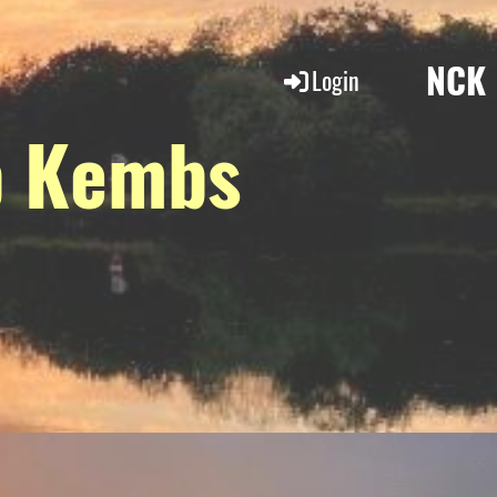
NCK
Login
b Kembs