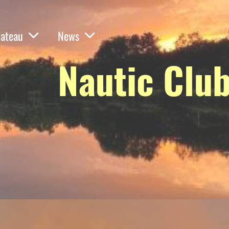
ateau
News
Nautic Clu